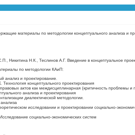
ржащие материалы по методологии концептуального анализа и пр
П., Никитина Н.К., Теслинов А.Г. Введение в концептуальное прое
териалы по методологии КАиП:
ный анализ и проектирование.
.К. Технология концептуального проектирования
равовых актов как междисциплинарная (критичность проблемы и п
птуального анализа и проектирования
ентализации диалектической методологии.
 анализа
 теоретическом исследовании и проектировании социально-экономи
. Исследование социально-экономических систем