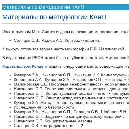
Материалы по методологии КАиП
Материалы по методологии КАиП
Издательством МетаСинтез изданы следующие монографии, соде
Солнцев С.В., Рожков А.С. Контрадиктология.
К выходу готовится вторая часть монографии Е.В. Малиновской.
В издательстве РВСН также была опубликована книга Никаноров С.
Издательством Концепт
изданы следующие книги, содержащие ма
Кучкаров З.А., Никаноров С.П., Никитина Н.К. Концептуаль
Кононенко А.А., Кучкаров З.А., Никаноров С.П., Никитина Н
Малиновская Е.В. Проблема неэффективности нормативно-п
Никаноров С.П. Теоретико-системные конструкты для конце
Никаноров С. П. Концептуальный анализ — ключ к инструм
Никаноров С. П. Опыт прикладного применения системного
Кучкаров З.А. Методы концептуального анализ и синтеза в
Исследования по безопасности
Кучкаров З.А., Никаноров С.П., Солнцев С.В., Шабаров В.Н
Никаноров С.П. Задачник по концептуальному мышлению
Никаноров С.П. Концептуальные методы
Солнцев С.В. Контрадиктология — 2