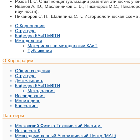
Розов Н. С. Опыт концептуализации развития этических уче
Иванов А. Ю., Масленников Е. В., Никаноров М.С., Никано
научности).
Никаноров С. П., Шаляпина С. К. Историологическая схема 
О Корпорации
Структура
Кафедра КАиП МФТИ
Методология
Материалы по методологии КАиП
Публикации
О Корпорации
Общие сведения
Структура
Деятельность
Кафедра КАиП МФТИ
Методология
Исследования
Мониторинг
Консалтинг
Партнеры
Московский Физико-Технический Институт
Инконсалт К
Межведомственный Аналитический Центр (МАЦ)