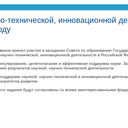
но-технической, инновационной д
оду
анов принял участие в заседании Совета по образованию Государ
 научно-технической, инновационной деятельности в Российской Ф
регулирование, целеполагание и эффективная поддержка науки. З
ния результатов научной, научно-технической деятельности.
ю, поддержке научной, научно-технической и инновационной деяте
риоритетов развития.
ского задания будут согласованы со всеми заинтересованными фед