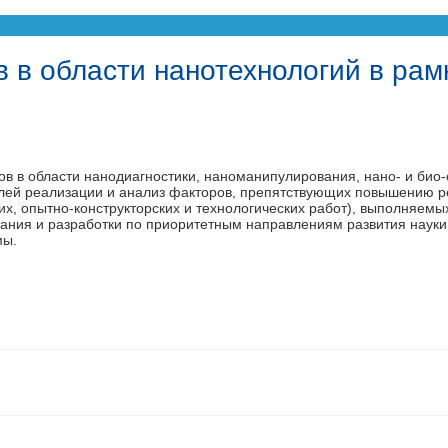
 в области нанотехнологий в рам
в в области нанодиагностики, наноманипулирования, нано- и био-о
лей реализации и анализ факторов, препятствующих повышению ре
их, опытно-конструкторских и технологических работ), выполняем
ия и разработки по приоритетным направлениям развития науки и
мы.