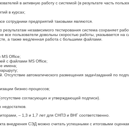
вателей в активную работу с системой (в результате часть пользо
тий в курсах;
все сотрудники предприятий таковыми являются.
по результатам независимого тестирования система сохраняет раб
не все пользователи довольны скоростью работы, указывается на 
сте, а также медленная работа с большими файлами.
MS Office;
ей с файлами MS Office;
е имена;
маршруту;
й. Отсутствие автоматического размещения задач\заданий по подп
изации бизнес-процессов;
(отсутствие согласующих и утверждающей подписи).
 недостатков.
торами, – 1,3 и 1,7 лет для СНПЗ и ВНГ соответственно.
екта внедрения СЭД можно считать успешными с итоговыми оценка