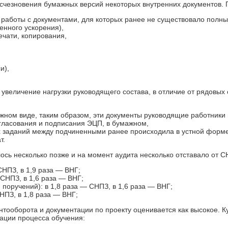
счезновения бумажных версий некоторых внутренних документов. 
работы с документами, для которых ранее не существовало полны
енного ускорения),
чати, копирования,
и),
еличение нагрузки руководящего состава, в отличие от рядовых с
ажном виде, таким образом, эти документы руководящие работники
огласования и подписания ЭЦП, в бумажном,
 заданий между подчиненными ранее происходила в устной форме 
т.
сь несколько позже и на момент аудита несколько отставало от С
СНПЗ, в 1,9 раза — ВНГ;
СНПЗ, в 1,6 раза — ВНГ;
 поручений): в 1,8 раза — СНПЗ, в 1,6 раза — ВНГ;
НПЗ, в 1,8 раза — ВНГ;
ентооборота и документации по проекту оценивается как высокое. 
зации процесса обучения: