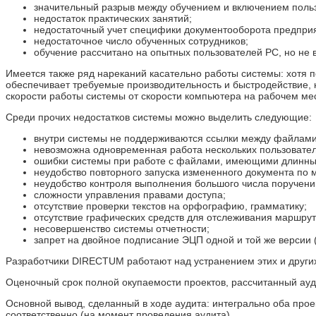
значительный разрыв между обучением и включением пользо
недостаток практических занятий;
недостаточный учет специфики документооборота предприя
недостаточное число обученных сотрудников;
обучение рассчитано на опытных пользователей РС, но не 
Имеется также ряд нареканий касательно работы системы: хотя 
обеспечивает требуемые производительность и быстродействие, 
скорости работы системы от скорости компьютера на рабочем ме
Среди прочих недостатков системы можно выделить следующие:
внутри системы не поддерживаются ссылки между файлами 
невозможна одновременная работа нескольких пользовател
ошибки системы при работе с файлами, имеющими длинны
неудобство повторного запуска измененного документа по 
неудобство контроля выполнения большого числа поручени
сложности управления правами доступа;
отсутствие проверки текстов на орфографию, грамматику;
отсутствие графических средств для отслеживания маршрут
несовершенство системы отчетности;
запрет на двойное подписание ЭЦП одной и той же версии 
Разработчики DIRECTUM работают над устранением этих и других
Оценочный срок полной окупаемости проектов, рассчитанный ауди
Основной вывод, сделанный в ходе аудита: интегрально оба про
соответственно (на момент проведения аудита).