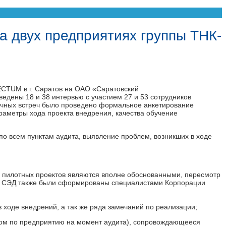
а двух предприятиях группы ТНК-
ECTUM в г. Саратов на ОАО «Саратовский
едены 18 и 38 интервью с участием 27 и 53 сотрудников
очных встреч было проведено формальное анкетирование
параметры хода проекта внедрения, качества обучение
по всем пунктам аудита, выявление проблем, возникших в ходе
 пилотных проектов являются вполне обоснованными, пересмотр
ем СЭД также были сформированы специалистами Корпорации
 ходе внедрений, а так же ряда замечаний по реализации;
елом по предприятию на момент аудита), сопровождающееся