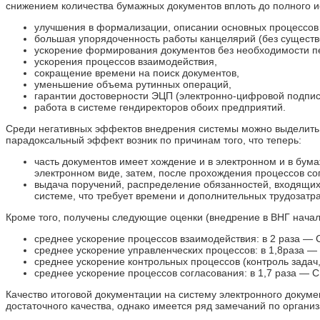
снижением количества бумажных документов вплоть до полного и
улучшения в формализации, описании основных процессов 
большая упорядоченность работы канцелярий (без существ
ускорение формирования документов без необходимости пе
ускорения процессов взаимодействия,
сокращение времени на поиск документов,
уменьшение объема рутинных операций,
гарантии достоверности ЭЦП (электронно-цифровой подпис
работа в системе гендиректоров обоих предприятий.
Среди негативных эффектов внедрения системы можно выделить ув
парадоксальный эффект возник по причинам того, что теперь:
часть документов имеет хождение и в электронном и в бум
электронном виде, затем, после прохождения процессов с
выдача поручений, распределение обязанностей, входящих
системе, что требует времени и дополнительных трудозатра
Кроме того, получены следующие оценки (внедрение в ВНГ начало
среднее ускорение процессов взаимодействия: в 2 раза — 
среднее ускорение управленческих процессов: в 1,8раза — 
среднее ускорение контрольных процессов (контроль задач,
среднее ускорение процессов согласования: в 1,7 раза — С
Качество итоговой документации на систему электронного докум
достаточного качества, однако имеется ряд замечаний по органи