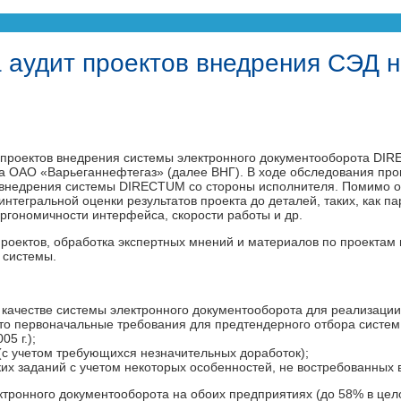
аудит проектов внедрения СЭД н
проектов внедрения системы электронного документооборота DIR
 ОАО «Варьеганнефтегаз» (далее ВНГ). В ходе обследования пров
ов внедрения системы DIRECTUM со стороны исполнителя. Помимо 
 интегральной оценки результатов проекта до деталей, таких, как 
эргономичности интерфейса, скорости работы и др.
проектов, обработка экспертных мнений и материалов по проектам 
 системы.
качестве системы электронного документооборота для реализации
что первоначальные требования для предтендерного отбора сист
5 г.);
(с учетом требующихся незначительных доработок);
их заданий с учетом некоторых особенностей, не востребованных в
ектронного документооборота на обоих предприятиях (до 58% в ц